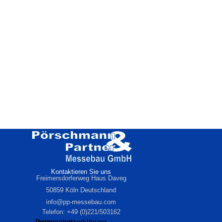
Kontaktieren Sie uns
Freimersdorferweg Haus Daveg
50859 Köln Deutschland
info@pp-messebau.com
Telefon: +49 (0)221/503162