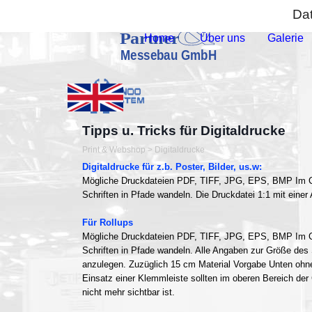
Direkt zum Seiteninhalt
Diese Seite benutzt Cookies , lesen Sie bitte die
Da
Home
Über uns
Galerie
▼
Tipps u. Tricks für Digitaldrucke
Print & Webshop
>
Digitaldrucke
Digitaldrucke für z.b. Poster, Bilder, us.w:
Mögliche Druckdateien PDF, TIFF, JPG, EPS, BMP Im C
Schriften in Pfade wandeln. Die Druckdatei 1:1 mit ein
Für Rollups
Mögliche Druckdateien PDF, TIFF, JPG, EPS, BMP Im C
Schriften in Pfade wandeln. Alle Angaben zur Größe des
anzulegen. Zuzüglich 15 cm Material Vorgabe Unten ohne
Einsatz einer Klemmleiste sollten im oberen Bereich der
nicht mehr sichtbar ist.