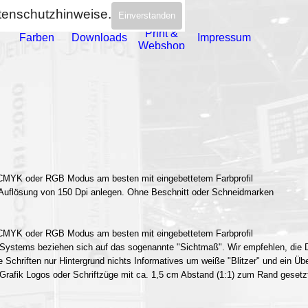
tenschutzhinweise.
Einverstanden
Menü überspringen
Print &
Farben
Downloads
Impressum
▼
▼
▼
▼
▼
Webshop
MYK oder RGB Modus am besten mit eingebettetem Farbprofil
er Auflösung von 150 Dpi anlegen. Ohne Beschnitt oder Schneidmarken
MYK oder RGB Modus am besten mit eingebettetem Farbprofil
 Systems beziehen sich auf das sogenannte "Sichtmaß". Wir empfehlen, die D
 Schriften nur Hintergrund nichts Informatives um weiße "Blitzer" und ein 
 Grafik Logos oder Schriftzüge mit ca. 1,5 cm Abstand (1:1) zum Rand gesetz